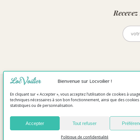
Recevez 
Bienvenue sur Locvoilier !
MENTION
En cliquant sur « Accepter », vous acceptez l’utilisation de cookies à usag
techniques nécessaires à son bon fonctionnement, ainsi que des cookies 
statistiques ou de personnalisation.
COP
Dè
Accepter
Tout refuser
Préfére
Politique de confidentialité