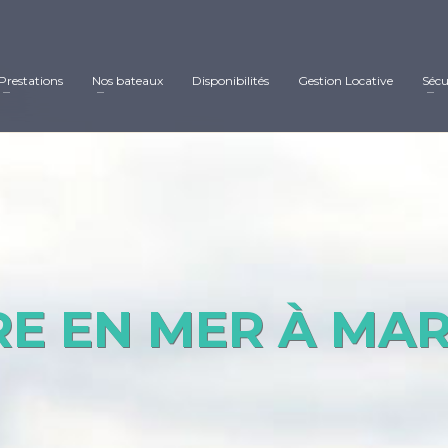
Prestations
Nos bateaux
Disponibilités
Gestion Locative
Sécu
E EN MER À MAR