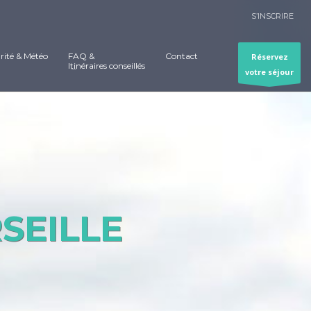
S’INSCRIRE
rité & Météo
FAQ &
Contact
Réservez
Itinéraires conseillés
votre séjour
SEILLE