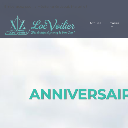
Embarquez pour la Méditerranée depuis Marseille !
Accueil
Cassis
ANNIVERSAIR