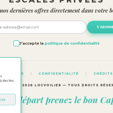
nos dernières offres directement dans votre b
S'ABONN
J'accepte la
politique de confidentialité
S LÉGALES
|
CONFIDENTIALITÉ
|
CRÉDIT
es
à des fins
YRIGHT ©
2026
LOCVOILIER — TOUS DROITS RÉSE
s le départ prenez le bon Ca
nces