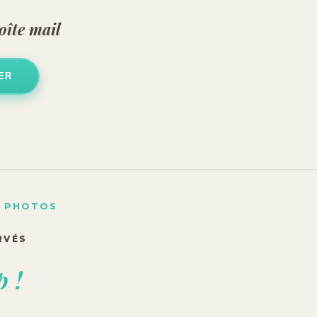
oîte mail
ER
S PHOTOS
RVÉS
p !