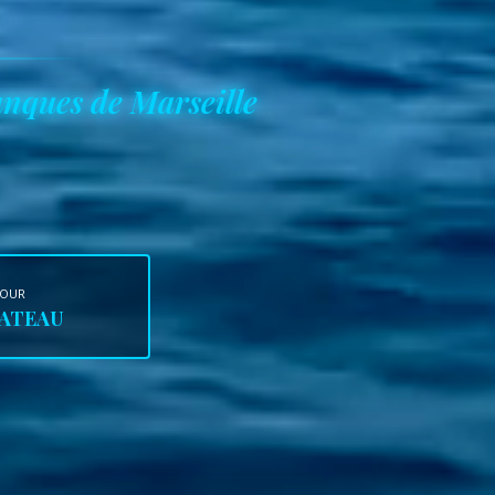
anques de Marseille
JOUR
BATEAU