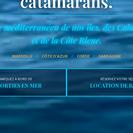
catamarans.
 méditerranéen de nos îles, des Cal
et de la Côte Bleue.
MARSEILLE
/
CÔTE D'AZUR
/
CORSE
/
SARDAIGNE
BARQUEZ À BORD DE
RÉSERVEZ VOTRE SÉ
SORTIES EN MER
LOCATION DE 