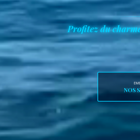
Profitez du charme
EM
NOS 