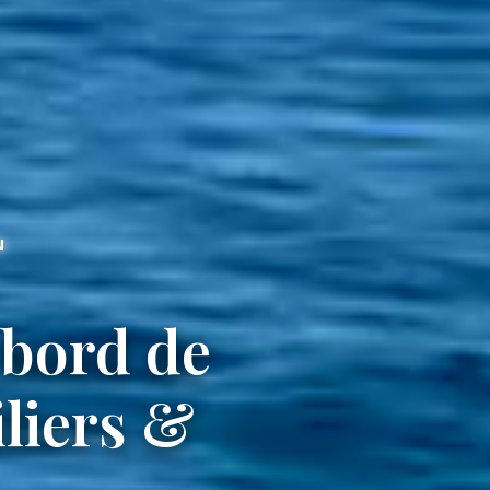
N
 bord de
liers &