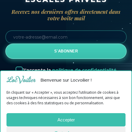
Recevez nos dernières offres directement dans
votre boîte mail
S'ABONNER
J'accepte la
politique de confidentialité
Bienvenue sur Locvoilier !
En cliquant sur « Accepter », vous acceptez l’utilisation de cookies à
usages techniques nécessaires à son bon fonctionnement, ainsi que
des cookies à des fins statistiques ou de personnalisation.
MENTIONS LÉGALES
|
CONFIDENTIALITÉ
|
CRÉDITS PHOTOS
Accepter
COPYRIGHT ©
2026
LOCVOILIER — TOUS