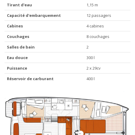
Tirant d'eau
1,15 m
Capacité d'embarquement
12 passagers
Cabines
4 cabines
Couchages
8 couchages
Salles de bain
2
Eau douce
300 l
Puissance
2 x 29cv
Réservoir de carburant
400 l